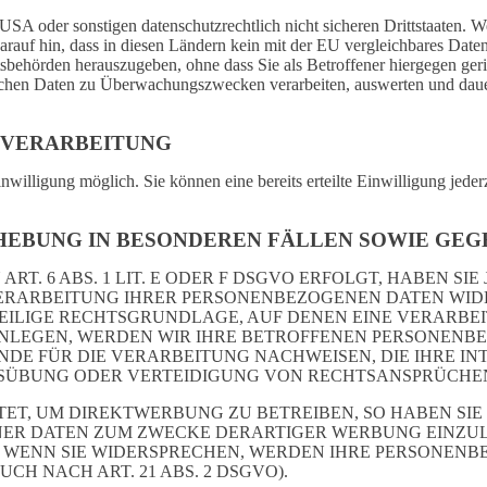
A oder sonstigen datenschutzrechtlich nicht sicheren Drittstaaten. W
 darauf hin, dass in diesen Ländern kein mit der EU vergleichbares Dat
behörden herauszugeben, ohne dass Sie als Betroffener hiergegen geri
chen Daten zu Überwachungszwecken verarbeiten, auswerten und dauerh
NVERARBEITUNG
nwilligung möglich. Sie können eine bereits erteilte Einwilligung jede
EBUNG IN BESONDEREN FÄLLEN SOWIE GEGE
 6 ABS. 1 LIT. E ODER F DSGVO ERFOLGT, HABEN SIE 
ERARBEITUNG IHRER PERSONENBEZOGENEN DATEN WIDER
WEILIGE RECHTSGRUNDLAGE, AUF DENEN EINE VERARBE
LEGEN, WERDEN WIR IHRE BETROFFENEN PERSONENBEZ
E FÜR DIE VERARBEITUNG NACHWEISEN, DIE IHRE INT
ÜBUNG ODER VERTEIDIGUNG VON RECHTSANSPRÜCHEN (W
T, UM DIREKTWERBUNG ZU BETREIBEN, SO HABEN SIE 
R DATEN ZUM ZWECKE DERARTIGER WERBUNG EINZULEGE
. WENN SIE WIDERSPRECHEN, WERDEN IHRE PERSONEN
 NACH ART. 21 ABS. 2 DSGVO).