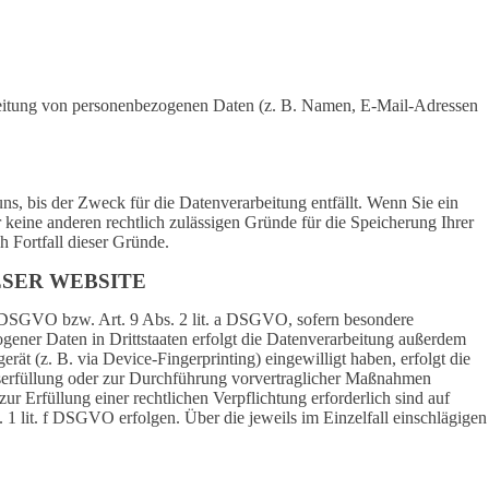
rarbeitung von personenbezogenen Daten (z. B. Namen, E-Mail-Adressen
s, bis der Zweck für die Datenverarbeitung entfällt. Wenn Sie ein
keine anderen rechtlich zulässigen Gründe für die Speicherung Ihrer
h Fortfall dieser Gründe.
SER WEBSITE
 a DSGVO bzw. Art. 9 Abs. 2 lit. a DSGVO, sofern besondere
ener Daten in Drittstaaten erfolgt die Datenverarbeitung außerdem
ät (z. B. via Device-Fingerprinting) eingewilligt haben, erfolgt die
gserfüllung oder zur Durchführung vorvertraglicher Maßnahmen
ur Erfüllung einer rechtlichen Verpflichtung erforderlich sind auf
 1 lit. f DSGVO erfolgen. Über die jeweils im Einzelfall einschlägigen