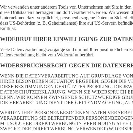
Wir verwenden unter anderem Tools von Unternehmen mit Sitz in den US
diese Drittstaaten übertragen und dort verarbeitet werden. Wir weisen
Unternehmen dazu verpflichtet, personenbezogene Daten an Sicherheits
dass US-Behörden (z. B. Geheimdienste) Ihre auf US-Servern befindli
Einfluss.
WIDERRUF IHRER EINWILLIGUNG ZUR DATE
Viele Datenverarbeitungsvorgänge sind nur mit Ihrer ausdrücklichen Ei
Datenverarbeitung bleibt vom Widerruf unberührt.
WIDERSPRUCHSRECHT GEGEN DIE DATENERH
WENN DIE DATENVERARBEITUNG AUF GRUNDLAGE VON ART.
IHRER BESONDEREN SITUATION ERGEBEN, GEGEN DIE V
DIESE BESTIMMUNGEN GESTÜTZTES PROFILING. DIE JE
DATENSCHUTZERKLÄRUNG. WENN SIE WIDERSPRUCH EIN
DENN, WIR KÖNNEN ZWINGENDE SCHUTZWÜRDIGE GRÜND
DIE VERARBEITUNG DIENT DER GELTENDMACHUNG, AUS
WERDEN IHRE PERSONENBEZOGENEN DATEN VERARBEITE
VERARBEITUNG SIE BETREFFENDER PERSONENBEZOGENE
MIT SOLCHER DIREKTWERBUNG IN VERBINDUNG STEHT
ZWECKE DER DIREKTWERBUNG VERWENDET (WIDERSPRUCH