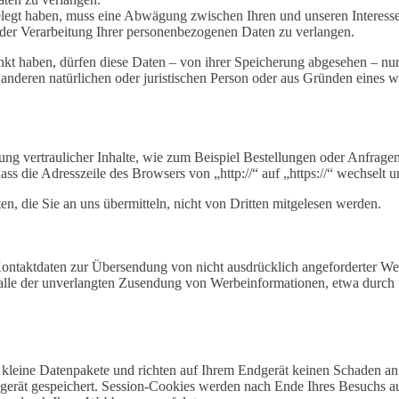
egt haben, muss eine Abwägung zwischen Ihren und unseren Interesse
 der Verarbeitung Ihrer personenbezogenen Daten zu verlangen.
kt haben, dürfen diese Daten – von ihrer Speicherung abgesehen – nu
nderen natürlichen oder juristischen Person oder aus Gründen eines wi
ng vertraulicher Inhalte, wie zum Beispiel Bestellungen oder Anfragen
ass die Adresszeile des Browsers von „http://“ auf „https://“ wechselt
n, die Sie an uns übermitteln, nicht von Dritten mitgelesen werden.
ntaktdaten zur Übersendung von nicht ausdrücklich angeforderter Wer
m Falle der unverlangten Zusendung von Werbeinformationen, etwa durch
 kleine Datenpakete und richten auf Ihrem Endgerät keinen Schaden an
gerät gespeichert. Session-Cookies werden nach Ende Ihres Besuchs a