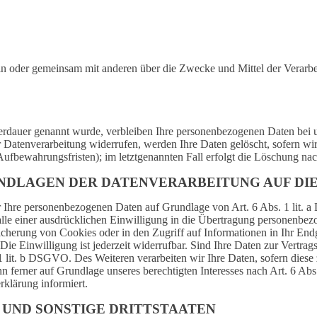
e allein oder gemeinsam mit anderen über die Zwecke und Mittel der Ve
erdauer genannt wurde, verbleiben Ihre personenbezogenen Daten bei un
Datenverarbeitung widerrufen, werden Ihre Daten gelöscht, sofern wir 
ufbewahrungsfristen); im letztgenannten Fall erfolgt die Löschung nac
NDLAGEN DER DATENVERARBEITUNG AUF DIE
wir Ihre personenbezogenen Daten auf Grundlage von Art. 6 Abs. 1 lit.
e einer ausdrücklichen Einwilligung in die Übertragung personenbezog
herung von Cookies oder in den Zugriff auf Informationen in Ihr Endger
e Einwilligung ist jederzeit widerrufbar. Sind Ihre Daten zur Vertra
1 lit. b DSGVO. Des Weiteren verarbeiten wir Ihre Daten, sofern diese z
ferner auf Grundlage unseres berechtigten Interesses nach Art. 6 Abs.
klärung informiert.
 UND SONSTIGE DRITTSTAATEN