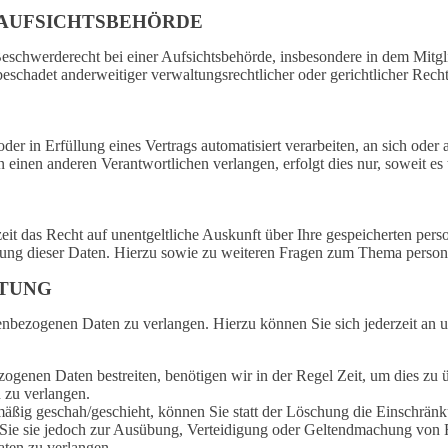
AUFSICHTS­BEHÖRDE
chwerderecht bei einer Aufsichtsbehörde, insbesondere in dem Mitglied
schadet anderweitiger verwaltungsrechtlicher oder gerichtlicher Recht
der in Erfüllung eines Vertrags automatisiert verarbeiten, an sich ode
 einen anderen Verantwortlichen verlangen, erfolgt dies nur, soweit es 
eit das Recht auf unentgeltliche Auskunft über Ihre gespeicherten p
hung dieser Daten. Hierzu sowie zu weiteren Fragen zum Thema person
ITUNG
enbezogenen Daten zu verlangen. Hierzu können Sie sich jederzeit an 
zogenen Daten bestreiten, benötigen wir in der Regel Zeit, um dies zu 
 zu verlangen.
ßig geschah/geschieht, können Sie statt der Löschung die Einschränk
Sie sie jedoch zur Ausübung, Verteidigung oder Geltendmachung von R
ten zu verlangen.